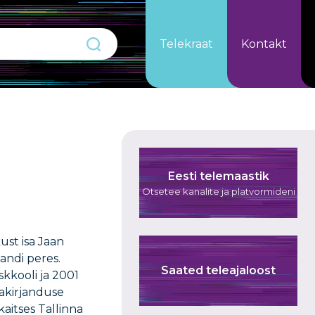
Telekraat
Kontakt
Eesti telemaastik
Otsetee kanalite ja platvormideni
ust isa Jaan
andi peres.
Saated teleajaloost
skkooli ja 2001
jakirjanduse
kaitses Tallinna