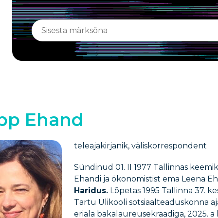
pp Ehand
teleajakirjanik, väliskorrespondent
Sündinud 01. II 1977 Tallinnas keemik
Ehandi ja ökonomistist ema Leena Eh
Haridus.
Lõpetas 1995 Tallinna 37. ke
Tartu Ülikooli sotsiaalteaduskonna a
eriala bakalaureusekraadiga, 2025. a 