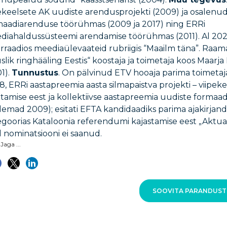
ekeelsete AK uudiste arendusprojekti (2009) ja osalenu
maadiarenduse töörühmas (2009 ja 2017) ning ERRi
diahaldussüsteemi arendamise töörühmas (2011). Al 20
rraadios meediaülevaateid rubriigis “Maailm täna”. Raam
slik ringhääling Eestis“ koostaja ja toimetaja koos Maar
1).
Tunnustus
. On pälvinud ETV hooaja parima toimetaja t
, ERRi aastapreemia aasta silmapaistva projekti – viipek
itamise eest ja kollektiivse aastapreemia uudiste forma
emad 2009); esitati EFTA kandidaadiks parima ajakirjand
goorias Kataloonia referendumi kajastamise eest „Aktua
 nominatsiooni ei saanud.
Jaga ...
SOOVITA PARANDUST