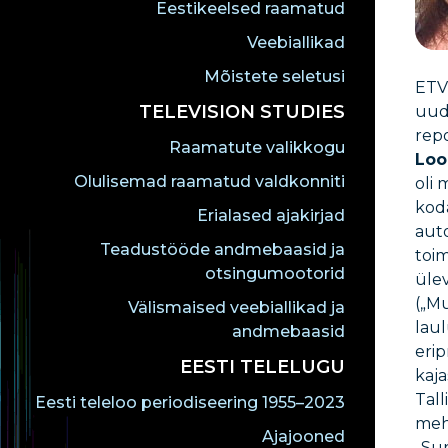
Eestikeelsed raamatud
Veebiallikad
Mõistete seletusi
ETV 
TELEVISION STUDIES
uud
rep
Raamatute valikkogu
Loo
Olulisemad raamatud valdkonniti
oli 
koda
Erialased ajakirjad
auto
Teadustööde andmebaasid ja
toim
otsingumootorid
üle
(„M
Välismaised veebiallikad ja
lau
andmebaasid
erip
EESTI TELELUGU
kaja
Tal
Eesti teleloo periodiseering 1955–2023
meh
Ajajooned
„Su