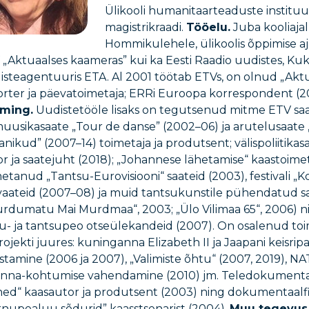
Ülikooli humanitaarteaduste instituu
magistrikraadi.
Tööelu.
Juba kooliajal
Hommikulehele, ülikoolis õppimise ajal
„Aktuaalses kaameras” kui ka Eesti Raadio uudistes, Kuk
isteagentuuris ETA. Al 2001 töötab ETVs, on olnud „Akt
orter ja päevatoimetaja; ERRi Euroopa korrespondent (2
ming.
Uudistetööle lisaks on tegutsenud mitme ETV saat
muusikasaate „Tour de danse” (2002–06) ja arutelusaate „
nikud” (2007–14) toimetaja ja produtsent; välispoliitikasar
r ja saatejuht (2018); „Johannese lähetamise“ kaastoime
etanud „Tantsu-Eurovisiooni“ saateid (2003), festivali „Ko
vaateid (2007–08) ja muid tantsukunstile pühendatud s
urdumatu Mai Murdmaa“, 2003; „Ülo Vilimaa 65“, 2006) n
lu- ja tantsupeo otseülekandeid (2007). On osalenud to
rojekti juures: kuninganna Elizabeth II ja Jaapani keisripaar
stamine (2006 ja 2007), „Valimiste õhtu“ (2007, 2019), NAT
linna-kohtumise vahendamine (2010) jm. Teledokumentaa
ed“ kaasautor ja produtsent (2003) ning dokumentaalf
rnupealuu sõdurid” kaasstsenarist (2004).
Muu tegevus