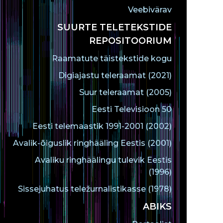
Veebivärav
SUURTE TELETEKSTIDE
REPOSITOORIUM
Raamatute täistekstide kogu
Digiajastu teleraamat (2021)
Suur teleraamat (2005)
Eesti Televisioon 50
Eesti telemaastik 1991-2001 (2002)
Avalik-õiguslik ringhääling Eestis (2001)
Avaliku ringhäälingu tulevik Eestis
(1996)
Sissejuhatus teležurnalistikasse (1978)
ABIKS