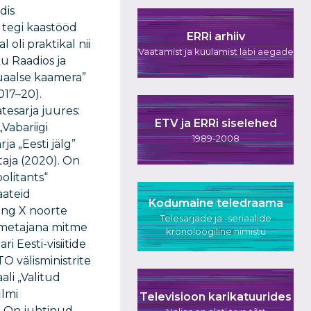
dis
 tegi kaastööd
ERRi arhiiv
 oli praktikal nii
Vaatamist ja kuulamist läbi aegade
u Raadios ja
uaalse kaamera”
017–20).
esarja juures:
ETV ja ERRi siselehed
Vabariigi
1989-2008
ja „Eesti jälg”
taja (2020). On
olitants“
aateid
Kodumaine teledraama
ing X noorte
Telesarjade ja -seriaalide
imetajana mitme
kronoloogiline nimistu
i Eesti-visiitide
O välisministrite
li „Valitud
ilmi
Televisioon karikatuurides
. On juhtinud