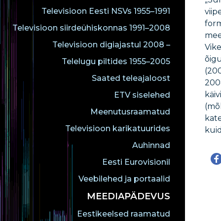
Televisioon Eesti NSVs 1955–1991
viip
for
Televisioon siirdeühiskonnas 1991–2008
mee
Televisioon digiajastul 2008 –
Vike
õigu
Telelugu piltides 1955–2005
(200
Saated teleajaloost
2008
käiv
ETV siselehed
(mõl
Meenutusraamatud
kate
Televisioon karikatuurides
kuid
Auhinnad
Eesti Eurovisionil
Veebilehed ja portaalid
MEEDIAPÄDEVUS
Eestikeelsed raamatud