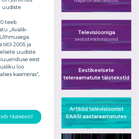
Naljas on alati tera tõtt
d uudiste
20 teeb
atu „Avalik-
Televisiooniga
ja Lõhmusega
seotud institutsioonid
iitli 2005 ja
eelsete uudiste
adiuuenduse eest
usliku loo
Eestikeelsete
alses kaameras“,
teleraamatute täistekstid
Artiklid televisioonist
EAASi aastaraamatutes
 VÕI TÄIENDUST