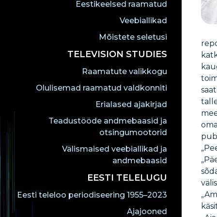
Eestikeelsed raamatud
Veebiallikad
Mõistete seletusi
repo
TELEVISION STUDIES
katk
kau
Raamatute valikkogu
toim
Olulisemad raamatud valdkonniti
saat
tall
Erialased ajakirjad
meel
Teadustööde andmebaasid ja
oma
otsingumootorid
publ
„Pe
Välismaised veebiallikad ja
„Päe
andmebaasid
sõda
EESTI TELELUGU
väli
„Ame
Eesti teleloo periodiseering 1955–2023
käsi
Ajajooned