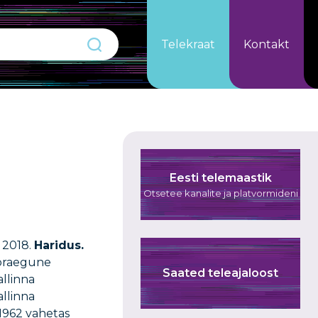
Telekraat
Kontakt
Eesti telemaastik
Otsetee kanalite ja platvormideni
I 2018.
Haridus.
(praegune
Saated teleajaloost
llinna
allinna
1962 vahetas