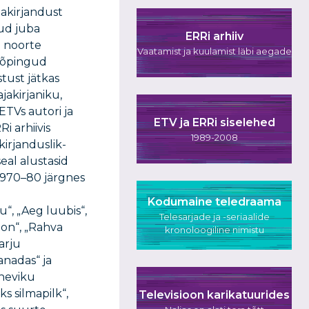
ajakirjandust
nud juba
ERRi arhiiv
o noorte
Vaatamist ja kuulamist läbi aegade
liõpingud
tust jätkas
jakirjaniku,
ETVs autori ja
ETV ja ERRi siselehed
i arhiivis
1989-2008
kirjanduslik-
eal alustasid
1970–80 järgnes
Kodumaine teledraama
“, „Aeg luubis“,
Telesarjade ja -seriaalide
ljon“, „Rahva
kronoloogiline nimistu
arju
anadas“ ja
ineviku
s silmapilk“,
Televisioon karikatuurides