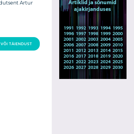
rodutsent Artur
 VÕI TÄIENDUST