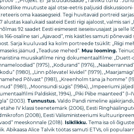
proov“, „Projekt: Ei“ ja stuudiosaade „Talviku tund“. Juht
kondlike muutuste ajal otse-eetris paljusid diskussiooni- 
reteeris oma kaasaegseid. Tegi huvitavaid portreid sarjas
 alustas kaalukaid saateid Eesti riigi ajaloost, valmis sari „
hõlmas 92 saadet Eesti esimesest iseseisvusajast ja selle l
is 166-osaline sari „Ajavaod“, mis käsitles samuti põnevaid 
oost. Sarja kuuluvad ka kolm portreede tsüklit: „Riigi m
viimaseks jäänud „Teaduse mehed“.
Muu looming.
Teinud 
naristina muusikafilme ning dokumentaalfilme: „Duett-d
nameloodiad“ (1975), „Kodurand“ (1976), „Naaberrannad“ (
odu“ (1980), „Linn põlevatel kividel“ (1979), „Maarjamägi“
imamehed Põlvast“ (1981), „Kreenholm täna ja homme“ (1
inud“ (1981), „Moonsundi sügis“ (1984), „Impeeriumi jäljed“
mentaalfilmi Paldiskist, 1994), „Piki Piibe maanteed“ (I–IV,
gla“ (2003).
Tunnustus.
Valdo Pandi nimeline ajakirjand
etähe IV klassi teenetemärk (2006), Eesti Ringhäälingut
mikrofon (2008), Eesti Välisministeeriumi kultuuripreem
avaod“ meeskonnale (2018).
Isiklikku.
Tema isa oli õigus
ik. Abikaasa Alice Talvik töötas samuti ETVs, oli populaarn