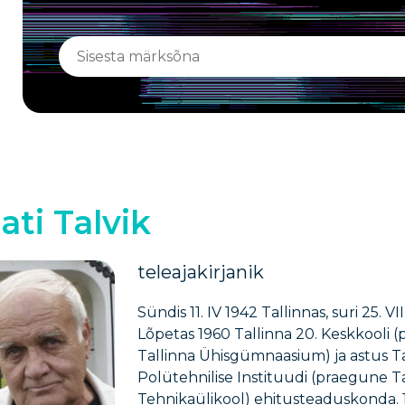
ati Talvik
teleajakirjanik
Sündis 11. IV 1942 Tallinnas, suri 25. VI
Lõpetas 1960 Tallinna 20. Keskkooli 
Tallinna Ühisgümnaasium) ja astus Ta
Polütehnilise Instituudi (praegune T
Tehnikaülikool) ehitusteaduskonda. 