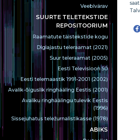
saat
Veebivärav
Talv
SUURTE TELETEKSTIDE
REPOSITOORIUM
Raamatute täistekstide kogu
Digiajastu teleraamat (2021)
Suur teleraamat (2005)
Eesti Televisioon 50
Eesti telemaastik 1991-2001 (2002)
Avalik-õiguslik ringhääling Eestis (2001)
Avaliku ringhäälingu tulevik Eestis
(1996)
Sissejuhatus teležurnalistikasse (1978)
ABIKS