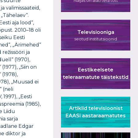
is suurte
Naljas on alati tera tõtt
ja valimissaateid,
 „Tähelaev“.
Eesti aja lood“,
õpust. 2010–18 oli
Televisiooniga
seiku Eesti
seotud institutsioonid
ehed“, „Ärimehed“
režissööri ja
uell“ (1970),
1977), „Siin on
Eestikeelsete
 (1978),
teleraamatute täistekstid
978), „Muusad ei
 (neli
 1997), „Eesti
uspreemia (1985),
Artiklid televisioonist
e Liidu
EAASi aastaraamatutes
ia sarja
teadlane Edgar
e diktor ja