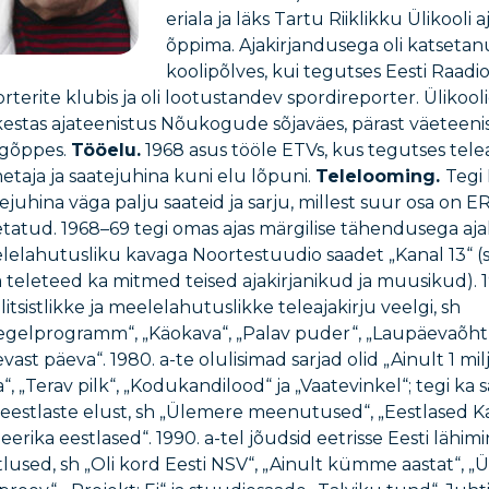
eriala ja läks Tartu Riiklikku Ülikooli 
õppima. Ajakirjandusega oli katseta
koolipõlves, kui tegutses Eesti Raadi
rterite klubis ja oli lootustandev spordireporter. Ülikoo
estas ajateenistus Nõukogude sõjaväes, pärast väeteenis
gõppes.
Tööelu.
1968 asus tööle ETVs, kus tegutses telea
etaja ja saatejuhina kuni elu lõpuni.
Telelooming.
Tegi 
ejuhina väga palju saateid ja sarju, millest suur osa on ERR
etatud. 1968–69 tegi omas ajas märgilise tähendusega aja
elahutusliku kavaga Noortestuudio saadet „Kanal 13“ (s
 teleteed ka mitmed teised ajakirjanikud ja muusikud). 
itsistlikke ja meelelahutuslikke teleajakirju veelgi, sh
egelprogramm“, „Käokava“, „Palav puder“, „Laupäevaõhtu
vast päeva“. 1980. a-te olulisimad sarjad olid „Ainult 1 mi
“, „Terav pilk“, „Kodukandilood“ ja „Vaatevinkel“; tegi ka s
seestlaste elust, sh „Ülemere meenutused“, „Eestlased K
erika eestlased“. 1990. a-tel jõudsid eetrisse Eesti lähim
tlused, sh „Oli kord Eesti NSV“, „Ainult kümme aastat“, „Ük