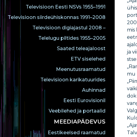
„Aja
Televisioon Eesti NSVs 1955–1991
ühis
port
Televisioon siirdeühiskonnas 1991–2008
2007
Televisioon digiajastul 2008 –
mis 
eetr
Telelugu piltides 1955–2005
ajal
Saated teleajaloost
ja 
ETV siselehed
stse
„Ran
Meenutusraamatud
mu k
Televisioon karikatuurides
„Pi
vaik
Auhinnad
doku
Eesti Eurovisionil
van
Valg
Veebilehed ja portaalid
Kuld
MEEDIAPÄDEVUS
„Aj
Eestikeelsed raamatud
Talv