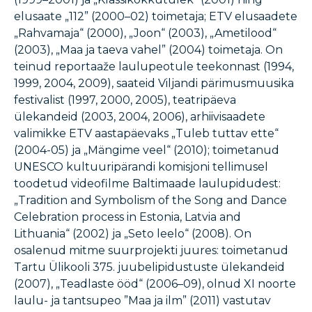
elusaate „112” (2000–02) toimetaja; ETV elusaadete
„Rahvamaja“ (2000), „Joon“ (2003), „Ametilood“
(2003), „Maa ja taeva vahel” (2004) toimetaja. On
teinud reportaaže laulupeotule teekonnast (1994,
1999, 2004, 2009), saateid Viljandi pärimusmuusika
festivalist (1997, 2000, 2005), teatripäeva
ülekandeid (2003, 2004, 2006), arhiivisaadete
valimikke ETV aastapäevaks „Tuleb tuttav ette“
(2004-05) ja „Mängime veel“ (2010); toimetanud
UNESCO kultuuripärandi komisjoni tellimusel
toodetud videofilme Baltimaade laulupidudest:
„Tradition and Symbolism of the Song and Dance
Celebration process in Estonia, Latvia and
Lithuania“ (2002) ja „Seto leelo“ (2008). On
osalenud mitme suurprojekti juures: toimetanud
Tartu Ülikooli 375. juubelipidustuste ülekandeid
(2007), „Teadlaste ööd“ (2006–09), olnud XI noorte
laulu- ja tantsupeo ”Maa ja ilm” (2011) vastutav