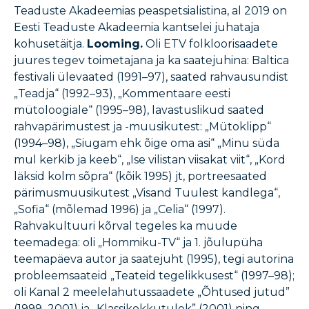
Teaduste Akadeemias peaspetsialistina, al 2019 on
Eesti Teaduste Akadeemia kantselei juhataja
kohusetäitja.
Looming.
Oli ETV folkloorisaadete
juures tegev toimetajana ja ka saatejuhina: Baltica
festivali ülevaated (1991–97), saated rahvausundist
„Teadja“ (1992–93), „Kommentaare eesti
mütoloogiale“ (1995–98), lavastuslikud saated
rahvapärimustest ja -muusikutest: „Mütoklipp“
(1994–98), „Siugam ehk õige oma asi“ „Minu süda
mul kerkib ja keeb“, „Ise vilistan viisakat viit“, „Kord
läksid kolm sõpra“ (kõik 1995) jt, portreesaated
pärimusmuusikutest „Visand Tuulest kandlega“,
„Sofia“ (mõlemad 1996) ja „Celia“ (1997).
Rahvakultuuri kõrval tegeles ka muude
teemadega: oli „Hommiku-TV“ ja 1. jõulupüha
teemapäeva autor ja saatejuht (1995), tegi autorina
probleemsaateid „Teateid tegelikkusest“ (1997–98);
oli Kanal 2 meelelahutussaadete „Õhtused jutud”
(1999–2001) ja „Klassikokkutulek” (2001) ning