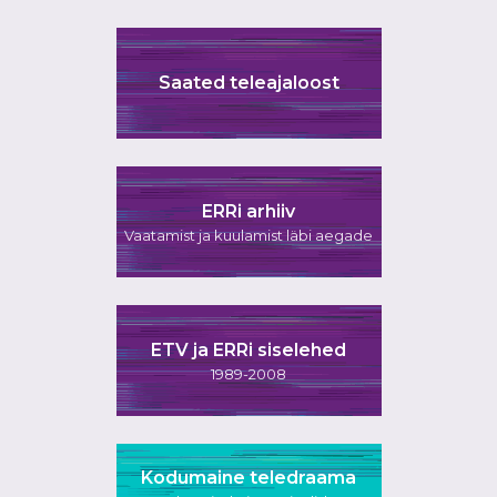
Saated teleajaloost
ERRi arhiiv
Vaatamist ja kuulamist läbi aegade
ETV ja ERRi siselehed
1989-2008
Kodumaine teledraama