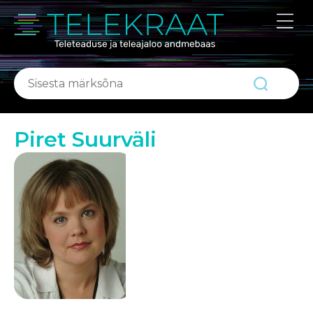
ABIKS
Portaalist
Kontakt
Piret Suurväli