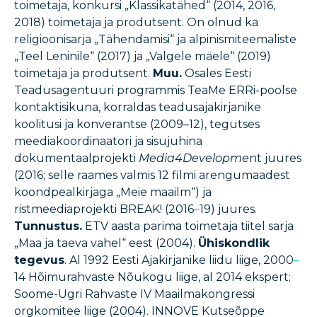
toimetaja, konkursi „Klassikatähed“ (2014, 2016,
2018) toimetaja ja produtsent. On olnud ka
religioonisarja „Tähendamisi“ ja alpinismiteemaliste
„Teel Leninile“ (2017) ja „Valgele mäele“ (2019)
toimetaja ja produtsent.
Muu.
Osales Eesti
Teadusagentuuri programmis TeaMe ERRi-poolse
kontaktisikuna, korraldas teadusajakirjanike
koolitusi ja konverantse (2009–12), tegutses
meediakoordinaatori ja sisujuhina
dokumentaalprojekti
Media4Developme
nt juures
(2016; selle raames valmis 12 filmi arengumaadest
koondpealkirjaga „Meie maailm“) ja
ristmeediaprojekti BREAK! (2016
–
19) juures.
Tunnustus.
ETV aasta parima toimetaja tiitel sarja
„Maa ja taeva vahel“ eest (2004).
Ühiskondlik
tegevus
. Al 1992 Eesti Ajakirjanike liidu liige, 2000
–
14 Hõimurahvaste Nõukogu liige, al 2014 ekspert;
Soome-Ugri Rahvaste IV Maailmakongressi
orgkomitee liige (2004). INNOVE Kutseõppe