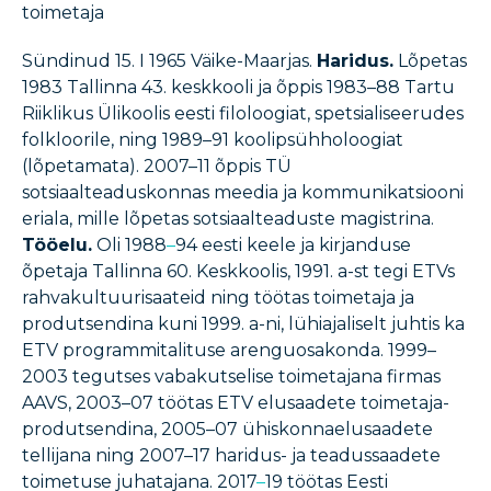
toimetaja
Sündinud 15. I 1965 Väike-Maarjas.
Haridus.
Lõpetas
1983 Tallinna 43. keskkooli ja õppis 1983–88 Tartu
Riiklikus Ülikoolis eesti filoloogiat, spetsialiseerudes
folkloorile, ning 1989–91 koolipsühholoogiat
(lõpetamata). 2007–11 õppis TÜ
sotsiaalteaduskonnas meedia ja kommunikatsiooni
eriala, mille lõpetas sotsiaalteaduste magistrina.
Tööelu.
Oli 1988
–
94 eesti keele ja kirjanduse
õpetaja Tallinna 60. Keskkoolis, 1991. a-st tegi ETVs
rahvakultuurisaateid ning töötas toimetaja ja
produtsendina kuni 1999. a-ni, lühiajaliselt juhtis ka
ETV programmitalituse arenguosakonda. 1999–
2003 tegutses vabakutselise toimetajana firmas
AAVS, 2003–07 töötas ETV elusaadete toimetaja-
produtsendina, 2005–07 ühiskonnaelusaadete
tellijana ning 2007–17 haridus- ja teadussaadete
toimetuse juhatajana. 2017
–
19 töötas Eesti