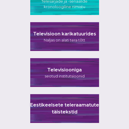
Telesarjade ja -seriaalide
kronoloogiline nimistu
Televisioon karikatuurides
Naljas on alati tera tõtt
Televisiooniga
seotud institutsioonid
Eestikeelsete teleraamatute
täistekstid