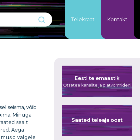
Telekraat
Kontakt
Eesti telemaastik
Otsetee kanalite ja platvormideni
sel seisma, võib
äkima. Minuga
Saated teleajaloost
avaated sealt
ured. Aega
ilmusid valgele