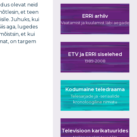
ndus olevat neid
mõtlesin, et teen
ERRi arhiiv
sile. Juhuks, kui
Vaatamist ja kuulamist läbi aegade
iis aga, lugedes
õistsin, et kui
amat, on targem
ETV ja ERRi siselehed
1989-2008
Kodumaine teledraama
Telesarjade ja -seriaalide
kronoloogiline nimistu
Televisioon karikatuurides