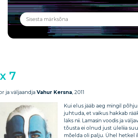
 x 7
r ja väljaandja
Vahur Kersna
, 2011
Kui elus jääb aeg mingil põhju
juhtuda, et vaikus hakkab rä
läks nii. Lamasin voodis ja välj
tõusta ei olnud just üleliia su
mõelda oli palju. Ühel hetkel 