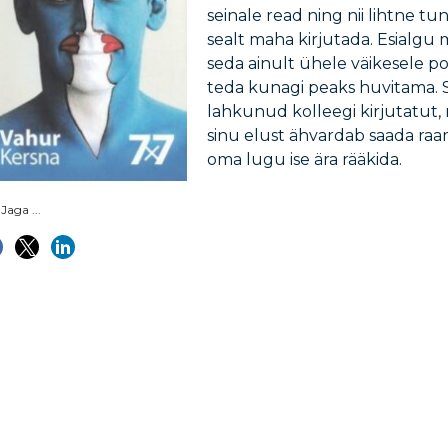
seinale read ning nii lihtne tu
sealt maha kirjutada. Esialgu 
seda ainult ühele väikesele poi
teda kunagi peaks huvitama. S
lahkunud kolleegi kirjutatut, m
sinu elust ähvardab saada ra
oma lugu ise ära rääkida.
Jaga ...