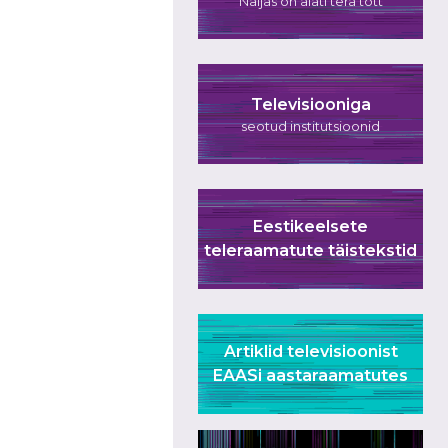
Naljas on alati tera tõtt
Televisiooniga
seotud institutsioonid
Eestikeelsete
teleraamatute täistekstid
Artiklid televisioonist
EAASi aastaraamatutes