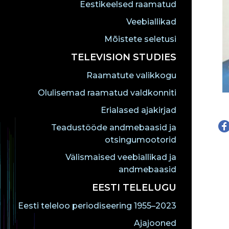
Eestikeelsed raamatud
Veebiallikad
Mõistete seletusi
TELEVISION STUDIES
Raamatute valikkogu
Olulisemad raamatud valdkonniti
Erialased ajakirjad
Teadustööde andmebaasid ja
otsingumootorid
Välismaised veebiallikad ja
andmebaasid
EESTI TELELUGU
Eesti teleloo periodiseering 1955–2023
Ajajooned