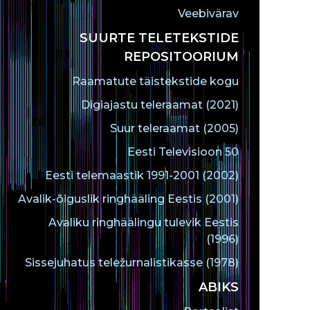
Veebivärav
SUURTE TELETEKSTIDE
REPOSITOORIUM
Raamatute täistekstide kogu
Digiajastu teleraamat (2021)
Suur teleraamat (2005)
Eesti Televisioon 50
Eesti telemaastik 1991-2001 (2002)
Avalik-õiguslik ringhääling Eestis (2001)
Avaliku ringhäälingu tulevik Eestis
(1996)
Sissejuhatus teležurnalistikasse (1978)
ABIKS