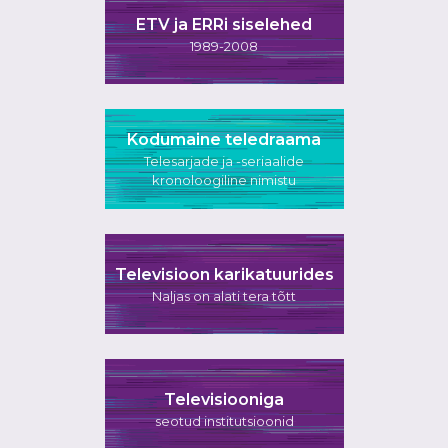
ETV ja ERRi siselehed
1989-2008
Kodumaine teledraama
Telesarjade ja -seriaalide
kronoloogiline nimistu
Televisioon karikatuurides
Naljas on alati tera tõtt
Televisiooniga
seotud institutsioonid