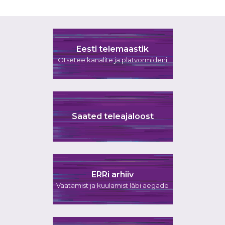
Eesti telemaastik
Otsetee kanalite ja platvormideni
Saated teleajaloost
ERRi arhiiv
Vaatamist ja kuulamist läbi aegade