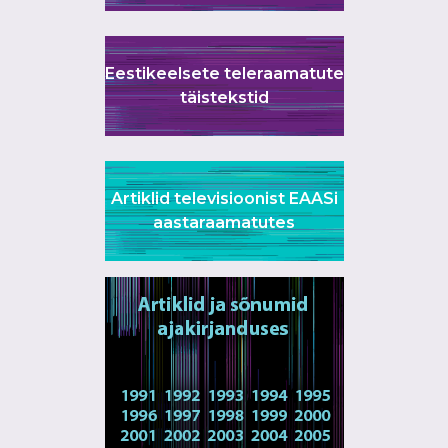
Eestikeelsete teleraamatute
täistekstid
Artiklid televisioonist EAASi
aastaraamatutes