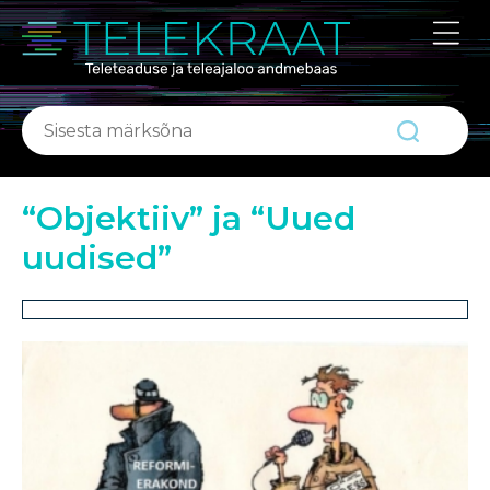
ABIKS
Portaalist
Kontakt
“Objektiiv” ja “Uued
uudised”