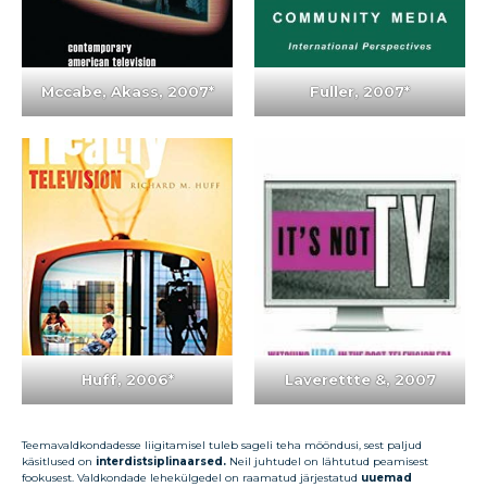
Mccabe, Akass,
2007
*
Fuller,
2007
*
Huff,
2006
*
Laverettte &,
2007
Teemavaldkondadesse liigitamisel tuleb sageli teha mööndusi, sest paljud
käsitlused on
interdistsiplinaarsed.
Neil juhtudel on lähtutud peamisest
fookusest. Valdkondade lehekülgedel on raamatud järjestatud
uuemad