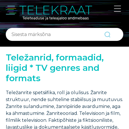
ABIKS
Portaalist
Kontakt
Teležanrid, formaadid,
liigid * TV genres and
formats
Teležanrite spetsiifika, roll ja olulisus. Žanrite
struktuur, nende suhteline stabiilsus ja muutuvus.
Žanrite sulandumine, žanripiiride avardumine, aga
ka ähmastumine. Žanriteooriad. Televisioon ja film,
filmilik televisioon. Faktipõhiste ja fiktsiooniliste,
lavastuslike ja dokumentaalsete käsitlusvormide,