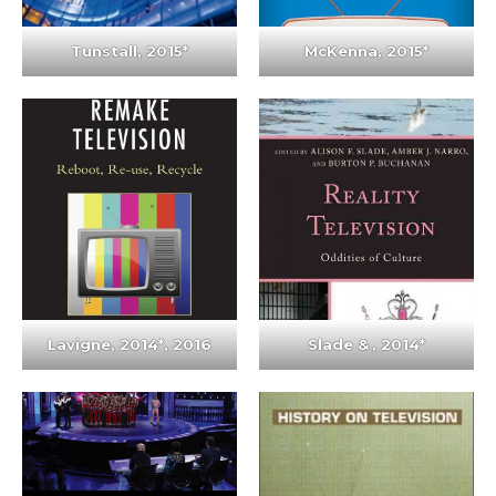
Tunstall,
2015
*
McKenna,
2015
*
Lavigne,
2014
*, 2016
Slade
&
,
2014
*