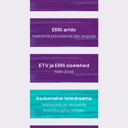
ERRi arhiiv
Vaatamist ja kuulamist läbi aegade
ETV ja ERRi siselehed
1989-2008
Kodumaine teledraama
Telesarjade ja -seriaalide
kronoloogiline nimistu