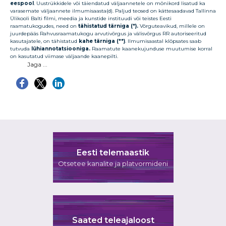
eespool
. Uustrükkidele või täiendatud väljaannetele on mõnikord lisatud ka
varasemate väljaannete ilmumisaasta(d). Paljud teosed on kättesaadavad Tallinna
Ülikooli Balti filmi, meedia ja kunstide instituudi või teistes Eesti
raamatukogudes, need on
tähistatud tärniga (*).
Võrguteavikud, millele on
juurdepääs Rahvusraamatukogu arvutivõrgus ja välisvõrgus RR autoriseeritud
kasutajatele, on tähistatud
kahe tärniga (**)
. Ilmumisaastal klõpsates saab
tutvuda
lühiannotatsiooniga.
Raamatute kaanekujunduse muutumise korral
on kasutatud viimase väljaande kaanepilti.
Jaga ...
Eesti telemaastik
Otsetee kanalite ja platvormideni
Saated teleajaloost