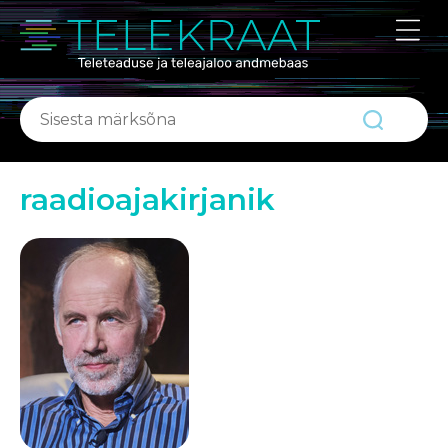
ABIKS
Portaalist
Kontakt
raadioajakirjanik