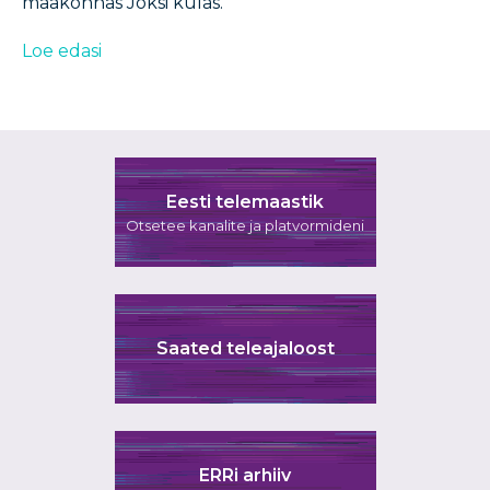
maakonnas Jõksi külas.
Loe edasi
Eesti telemaastik
Otsetee kanalite ja platvormideni
Saated teleajaloost
ERRi arhiiv