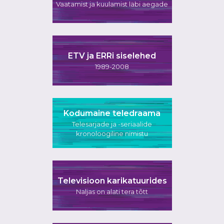
Vaatamist ja kuulamist läbi aegade
ETV ja ERRi siselehed
1989-2008
Kodumaine teledraama
Telesarjade ja -seriaalide
kronoloogiline nimistu
Televisioon karikatuurides
Naljas on alati tera tõtt