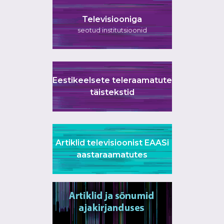
Televisiooniga
seotud institutsioonid
Eestikeelsete teleraamatute
täistekstid
Artiklid televisioonist EAASi
aastaraamatutes