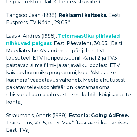
tegevdirektori Rait Killandi vastuväited.]
Tangsoo, Jaan (1998).
Reklaami kaitseks
.
Eesti
Ekspress: TV Nädal, 29.05.*
Laasik, Andres (1998).
Telemaastiku piirivaiad
nihkuvad paigast
.
Eesti Päevaleht, 30.05. [Balti
Meediateabe ASi andmete põhjal on TV1
tõusuteel, ETV liidripositsioonil, Kanal 2 ja TV3
paistavad silma filmi- ja sarjavaliku poolest; ETV
käivitas hommikuprogrammi, kuid “Aktuaalse
kaamera” vaadatavus väheneb. Meelelahutusest
pakatav televisioonisfäär on kaotamas oma
ühiskondlikku kaalukust – see kehtib kõigi kanalite
kohta.]
Straumanis, Andris (1998).
Estonia: Going AdFree.
Transitions, Vol 5, no. 5, May.* [Reklaami kaotamisest
Eesti TVs.]