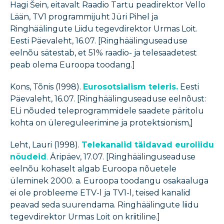
Hagi Šein, eitavalt Raadio Tartu peadirektor Vello
Lään, TV1 programmijuht Jüri Pihel ja
Ringhäälingute Liidu tegevdirektor Urmas Loit.
Eesti Päevaleht, 16.07. [Ringhäälinguseaduse
eelnõu sätestab, et 51% raadio- ja telesaadetest
peab olema Euroopa toodang.]
Kons, Tõnis (1998).
Eurosotsialism teleris.
Eesti
Päevaleht, 16.07. [Ringhäälinguseaduse eelnõust:
ELi nõuded teleprogrammidele saadete päritolu
kohta on ülereguleerimine ja protektsionism,]
Leht, Lauri (1998).
Telekanalid täidavad euroliidu
nõudeid
.
Äripäev, 17.07. [Ringhäälinguseaduse
eelnõu kohaselt algab Euroopa nõuetele
üleminek 2000. a. Euroopa toodangu osakaaluga
ei ole probleeme ETV-l ja TV1-l, teised kanalid
peavad seda suurendama. Ringhäälingute liidu
tegevdirektor Urmas Loit on kriitiline.]