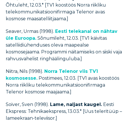
Õhtuleht, 12.03.* [TV1 koostöös Norra riikliku
telekommunikatsioonifirmaga Telenor avas
kosmose maasatelliitjaama.]
Seaver, Urmas (1998).
Eesti telekanal on nähtav
üle Euroopa.
Sõnumileht, 12.03. [TV1 käivitas
satelliidiühenduses oleva maapealse
kosmosejaama. Programmi näitamiseks on siiski vaja
rahvusvahelist ringhäälinguluba.]
Niitra, Nils (1998).
Norra Telenor viis TV1
kosmosesse.
Postimees, 12.03. [TV1 avas koostöös
Norra riikliku telekommunikatsioonifirmaga
Telenor kosmose maajaama.]
Soiver, Sven (1998).
Lame, naljast kaugel.
Eesti
Ekspress: Tehnikaekspress, 13.03.* [Uus teleritüüp –
lameekraan-televiisor.]