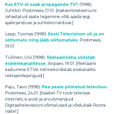
Kas ETV-st saab propaganda-TV?
(1998).
Juhtkiri. Postimees, 17.01. [Kaitseministeeriumi
rahastatud saate tegemine võib ajada segi
ajakirjanduse ja suhtekorralduse.]
Lepp, Toomas (1998).
Eesti Televisioon oli ja on
sõltumatu ning jääb sõltumatuks.
Postimees,
19.01.
Tüllinen, Ulvi (1998).
Reklaamiraha sööstab
eratelekanalitesse.
Äripaev, 19.01. [Reklaami
kadumine ETVst mitmekordistab erakanalite
reklaamilepinguid.]
Paju, Taivo (1998).
Pea peale pööratud televiisor.
Postimees, 24.01. [Kaabel-TV toob telerisse
interneti, e-posti ja arvutimängud.
Digitaaltelevisiooni võimalused ja võidukäik Rootsi
näitel.]