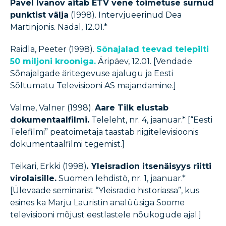
Pavel Ivanov aitab ETV vene toimetuse surnud
punktist välja
(1998). Intervjueerinud Dea
Martinjonis. Nädal, 12.01.*
Raidla, Peeter (1998).
Sõnajalad teevad telepilti
50 miljoni krooniga.
Äripäev, 12.01. [Vendade
Sõnajalgade äritegevuse ajalugu ja Eesti
Sõltumatu Televisiooni AS majandamine.]
Valme, Valner (1998).
Aare Tilk elustab
dokumentaalfilmi.
Teleleht, nr. 4, jaanuar.* [“Eesti
Telefilmi” peatoimetaja taastab riigitelevisioonis
dokumentaalfilmi tegemist.]
Teikari, Erkki (1998)
.
Yleisradion itsenäisyys riitti
virolaisille.
Suomen lehdistö, nr. 1, jaanuar.*
[Ülevaade seminarist “Yleisradio historiassa”, kus
esines ka Marju Lauristin analüüsiga Soome
televisiooni mõjust eestlastele nõukogude ajal.]