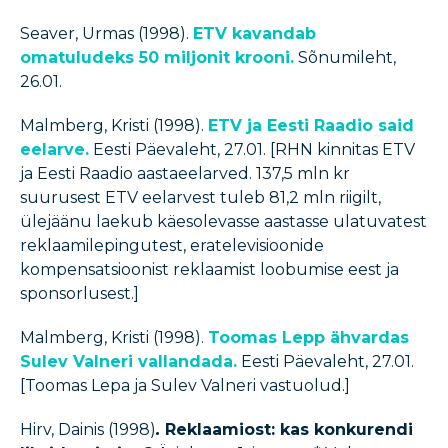
Seaver, Urmas (1998).
ETV kavandab
omatuludeks 50 miljonit krooni.
Sõnumileht,
26.01.
Malmberg, Kristi (1998).
ETV ja Eesti Raadio said
eelarve.
Eesti Päevaleht, 27.01. [RHN kinnitas ETV
ja Eesti Raadio aastaeelarved. 137,5 mln kr
suurusest ETV eelarvest tuleb 81,2 mln riigilt,
ülejäänu laekub käesolevasse aastasse ulatuvatest
reklaamilepingutest, eratelevisioonide
kompensatsioonist reklaamist loobumise eest ja
sponsorlusest.]
Malmberg, Kristi (1998).
Toomas Lepp ähvardas
Sulev Valneri vallandada.
Eesti Päevaleht, 27.01.
[Toomas Lepa ja Sulev Valneri vastuolud.]
Hirv, Dainis (1998)
.
Reklaamiost: kas konkurendi