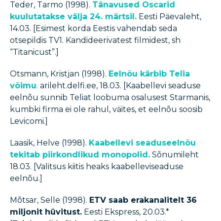
Teder, Tarmo (1998).
Tänavused Oscarid
kuulutatakse välja 24. märtsil.
Eesti Päevaleht,
14.03. [Esimest korda Eestis vahendab seda
otsepildis TV1. Kandideerivatest filmidest, sh
“Titanicust”.]
Otsmann, Kristjan (1998).
Eelnõu kärbib Telia
võimu
.
arileht.delfi.ee, 18.03. [Kaabellevi seaduse
eelnõu sunnib Teliat loobuma osalusest Starmanis,
kumbki firma ei ole rahul, väites, et eelnõu soosib
Levicomi.]
Laasik, Helve (1998).
Kaabellevi seaduseelnõu
tekitab piirkondlikud monopolid.
Sõnumileht
18.03. [Valitsus kiitis heaks kaabelleviseaduse
eelnõu.]
Mõtsar, Selle (1998).
ETV saab erakanalitelt 36
miljonit hüvitust.
Eesti Ekspress, 20.03.*