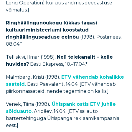
Long Operation) kui uus andmesideedastuse
võimalus.]
Ringhäälingunõukogu lükkas tagasi
kultuuriministeeriumi koostatud
ringhäälinguseaduse eelnõu
(1998). Postimees,
08.04.*
Telliskivi, Ilmar (1998).
Neli telekanalit – kelle
huvides?
Eesti Ekspress, 10.–17.04.*
Malmberg, Kristi (1998).
ETV vähendab kohalikke
saateid.
Eesti Päevaleht, 14.04. [ETV vähendab
piirkonnasaateid, nende tegemine on kallis.]
Venek, Tiina (1998)
.
Ühispank ostis ETV juhile
sõiduauto.
Äripäev, 14.04. [ETV sai auto
bartertehinguga Ühispanga reklaamikampaania
eest.]