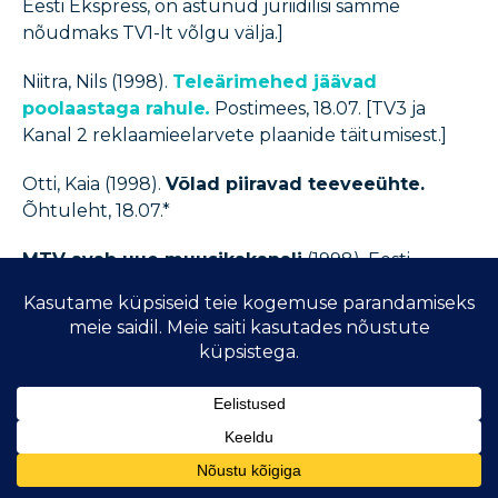
Eesti Ekspress, on astunud juriidilisi samme
nõudmaks TV1-lt võlgu välja.]
Niitra, Nils (1998).
Teleärimehed jäävad
poolaastaga rahule
.
Postimees, 18.07. [TV3 ja
Kanal 2 reklaamieelarvete plaanide täitumisest.]
Otti, Kaia (1998).
Võlad piiravad teeveeühte.
Õhtuleht, 18.07.*
MTV avab uue muusikakanali
(1998). Eesti
Päevaleht: Magasin, 19.07.* [Uuest muusikakanalist
M2.]
Sookruus, Peeter (1998).
Euronõuded järgivad
televaataja huve.
Eesti Päevaleht, 20.07.
[Vastuseks Tõnis Konsi arvamusele EPL 16.07:
“eurosotsialistlikku ülereguleerimist” ei kuma
kusagilt ning eelnõu vaid fikseerib reeglid, mis
Euroopas juba ammu toimivad ning mis on