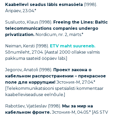
Kaabellevi seadus läbis esmasõela
(1998).
Äripäev, 23.04.*
Susiluoto, Klaus (1998).
Freeing the Lines: Baltic
telecommunications companies undergo
privatization.
Nordicum, nr. 2, märts.*
Neiman, Kersti (1998).
ETV maht suureneb.
Sõnumileht, 27.04. [Aastal 2000 ollakse valmis
pakkuma saateid ööpäev läbi.]
Jegorov, Anatoli (1998).
Проект закона о
кабельном распространени
и
– прекрасное
поле для коррупции!
Эстония-М, 27.04.*
[Telekommunikatsiooni spetsialisti kommentaar
kaabelleviseaduse eelnõule.]
Rabotšev, Vjatšeslav (1998).
Мы за мир на
кабельном фронте.
Эстония-М, 04.05.* [AS STV