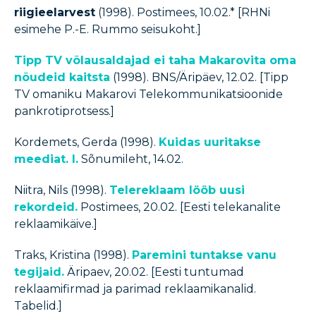
riigieelarvest
(1998). Postimees, 10.02.* [RHNi
esimehe P.-E. Rummo seisukoht.]
Tipp TV võlausaldajad ei taha Makarovita oma
nõudeid kaitsta
(1998). BNS/Äripäev, 12.02. [Tipp
TV omaniku Makarovi Telekommunikatsioonide
pankrotiprotsess.]
Kordemets, Gerda (1998).
Kuidas uuritakse
meediat. I.
Sõnumileht, 14.02.
Niitra, Nils (1998).
Telereklaam lööb uusi
rekordeid.
Postimees, 20.02. [Eesti telekanalite
reklaamikäive.]
Traks, Kristina (1998).
Paremini tuntakse vanu
tegijaid.
Äripaev, 20.02. [Eesti tuntumad
reklaamifirmad ja parimad reklaamikanalid.
Tabelid.]