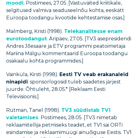
moodi.
Postimees, 27.05. [Vastuväited kriitikale,
selgitused valmiva seaduseelnõu kohta, eeskätt
Euroopa toodangu kvootide kehtestamise osas.]
Malmberg, Kristi (1998).
Telekanalitesse enam
eurotoodangut
.
Äripäev, 27.05. [TV3 asepresidendi
Andres Jõesaare ja ETV programmi peatoimetaja
Mariina Mälgu kommentaarid Euroopa toodangu
osakaalu kohta programmides.]
Vainküla, Kirsti (1998).
Eesti TV veab erakanaleid
ninapidi
: sponsorlogosid tuleb saadetes järjest
juurde. Õhtuleht, 28.05.* [Reklaam Eesti
Televisioonis.]
Rütman, Tanel (1998).
TV3 süüdistab TV1
valetamises
.
Postimees, 28.05. [TV3 nimetab
reklaamitellija petmiseks teadet, et TV1 sai ORTi
esindamise ja reklaamimüügi ainuõiguse Eestis. TV1