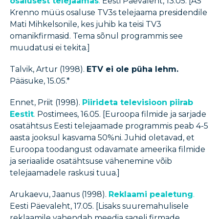
osalusest telejaamas
.
Eesti Päevaleht, 13.05. [AS
Krenno müüs osaluse TV3s telejaama presidendile
Mati Mihkelsonile, kes juhib ka teisi TV3
omanikfirmasid. Tema sõnul programmis see
muudatusi ei tekita.]
Talvik, Artur (1998).
ETV ei ole püha lehm.
Pääsuke, 15.05.*
Ennet, Priit (1998).
Piirideta televisioon piirab
Eestit
.
Postimees, 16.05. [Euroopa filmide ja sarjade
osatähtsus Eesti telejaamade programmis peab 4-5
aasta jooksul kasvama 50%ni. Juhid oletavad, et
Euroopa toodangust odavamate ameerika filmide
ja seriaalide osatähtsuse vähenemine võib
telejaamadele raskusi tuua.]
Arukaevu, Jaanus (1998).
Reklaami pealetung
.
Eesti Päevaleht, 17.05. [Lisaks suuremahulisele
reklaamile vahendab meedia sageli firmade