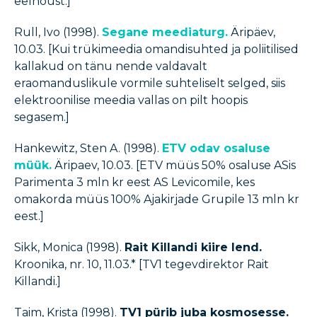
eelnõust.]
Rull, Ivo (1998).
Segane meediaturg.
Äripäev,
10.03. [Kui trükimeedia omandisuhted ja poliitilised
kallakud on tänu nende valdavalt
eraomanduslikule vormile suhteliselt selged, siis
elektroonilise meedia vallas on pilt hoopis
segasem.]
Hankewitz, Sten A. (1998).
ETV odav osaluse
müük.
Äripaev, 10.03. [ETV müüs 50% osaluse ASis
Parimenta 3 mln kr eest AS Levicomile, kes
omakorda müüs 100% Ajakirjade Grupile 13 mln kr
eest.]
Sikk, Monica (1998).
Rait Killandi kiire lend.
Kroonika, nr. 10, 11.03.* [TV1 tegevdirektor Rait
Killandi.]
Taim, Krista (1998).
TV1 pürib juba kosmosesse.