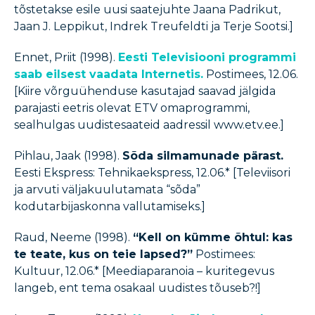
tõstetakse esile uusi saatejuhte Jaana Padrikut,
Jaan J. Leppikut, Indrek Treufeldti ja Terje Sootsi.]
Ennet, Priit (1998).
Eesti Televisiooni programmi
saab eilsest vaadata Internetis.
Postimees, 12.06.
[Kiire võrguühenduse kasutajad saavad jälgida
parajasti eetris olevat ETV omaprogrammi,
sealhulgas uudistesaateid aadressil www.etv.ee.]
Pihlau, Jaak (1998).
Sõda silmamunade pärast.
Eesti Ekspress: Tehnikaekspress, 12.06.* [Televiisori
ja arvuti väljakuulutamata “sõda”
kodutarbijaskonna vallutamiseks.]
Raud, Neeme (1998).
“Kell on kümme õhtul: kas
te teate, kus on teie lapsed?”
Postimees:
Kultuur, 12.06.* [Meediaparanoia – kuritegevus
langeb, ent tema osakaal uudistes tõuseb?!]