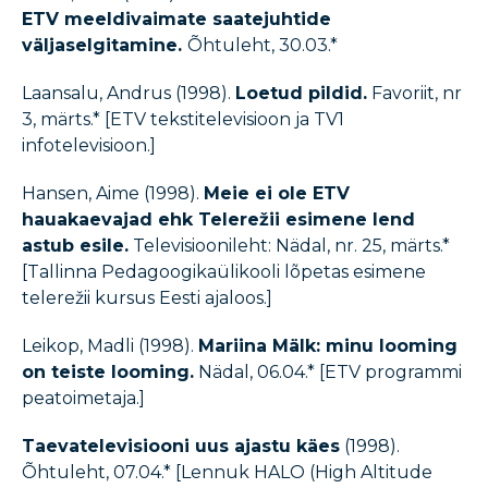
ETV meeldivaimate saatejuhtide
väljaselgitamine.
Õhtuleht, 30.03.*
Laansalu, Andrus (1998).
Loetud pildid.
Favoriit, nr
3, märts.* [ETV tekstitelevisioon ja TV1
infotelevisioon.]
Hansen, Aime (1998).
Meie ei ole ETV
hauakaevajad ehk Telerežii esimene lend
astub esile.
Televisioonileht: Nädal, nr. 25, märts.*
[Tallinna Pedagoogikaülikooli lõpetas esimene
telerežii kursus Eesti ajaloos.]
Leikop, Madli (1998).
Mariina Mälk: minu looming
on teiste looming.
Nädal, 06.04.* [ETV programmi
peatoimetaja.]
Taevatelevisiooni uus ajastu käes
(1998).
Õhtuleht, 07.04.* [Lennuk HALO (High Altitude