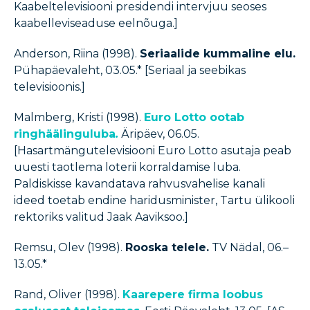
Kaabeltelevisiooni presidendi intervjuu seoses
kaabelleviseaduse eelnõuga.]
Anderson, Riina (1998).
Seriaalide kummaline elu.
Pühapäevaleht, 03.05.* [Seriaal ja seebikas
televisioonis.]
Malmberg, Kristi (1998).
Euro Lotto ootab
ringhäälinguluba
.
Äripäev, 06.05.
[Hasartmängutelevisiooni Euro Lotto asutaja peab
uuesti taotlema loterii korraldamise luba.
Paldiskisse kavandatava rahvusvahelise kanali
ideed toetab endine haridusminister, Tartu ülikooli
rektoriks valitud Jaak Aaviksoo.]
Remsu, Olev (1998).
Rooska telele.
TV Nädal, 06.–
13.05.*
Rand, Oliver (1998).
Kaarepere firma loobus