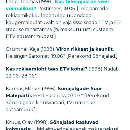
Lepp, Toomas (1998).
Kas telesõjad on veel
võimalikud?
Postimees, 18.06. [Telejaamade
reklaamikokkulepe tuleb uuendada,
kaugemaleulatuvalt on vaja sisse seada ETV ja ERi
stabiilse rahastamise (% maksutulust) süsteem.
ETV edusammudest.]
Grünthal, Kaja (1998).
Viron rikkaat ja kauniit.
Helsingin Sanomat, 19.06.* [Perekond Sõnajalad.]
Kas reklaamioht taas ETV kohal?
(1998) Nädal,
22.06.–28.06.*
Kärmas, Mihkel (1998).
Sõnajalgade Suur
Malepartii.
Eesti Ekspress, 03.07.* [Perekond
Sõnajalgade kinnisvaraäri, TV1 omanike
aktsiamüük.]
Kruus, Olav (1998).
Sõnajalad kaaluvad
kohtuasja
: juhid eitavad telekanali makseraskusi.