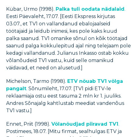
Kübar, Urmo (1998).
Palka tuli oodata nädalaid
.
Eesti Päevaleht, 17.07. [Eesti Ekspress kirjutas
03.07., et TV1 on vallandanud ebalojaalseid
töötajaid ja leidub inimesi, kes pole kaks kuud
palka saanud. TV1 omanike sõnul on kõik töötajad
saanud palga kokkulepitud ajal ning telejaam pole
kedagi vallandanud. Julianus Inkasso ostab kokku
võlanõudeid TV1 vastu, kuid selle omanikud
väidavad, et need on alusetud.]
Michelson, Tarmo (1998).
ETV nõuab TV1 võlga
pangalt
.
Sõnumileht, 17.07. [TV1 pidi ETV-le
reklaamiaja ostu eest tasuma 2 mln kr 1. juuliks.
Andres Sõnajalg kahtlustab meediat vandenõus
TV1 vastu.]
Ennet, Priit (1998).
Võlanõudjad piiravad TV1
.
Postimees, 18.07. [Mitu firmat, sealhulgas ETV ja