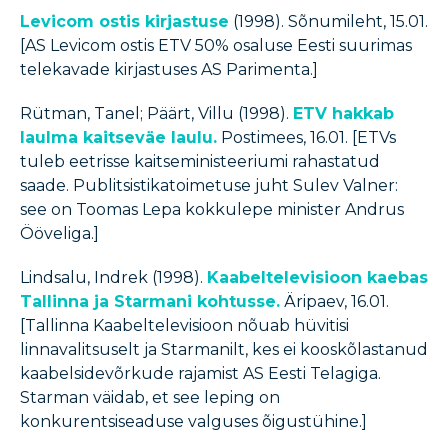
Levicom ostis kirjastuse
(1998). Sõnumileht, 15.01.
[AS Levicom ostis ETV 50% osaluse Eesti suurimas
telekavade kirjastuses AS Parimenta.]
Rütman, Tanel; Päärt, Villu (1998).
ETV hakkab
laulma kaitseväe laulu.
Postimees, 16.01. [ETVs
tuleb eetrisse kaitseministeeriumi rahastatud
saade. Publitsistikatoimetuse juht Sulev Valner:
see on Toomas Lepa kokkulepe minister Andrus
Ööveliga.]
Lindsalu, Indrek (1998).
Kaabeltelevisioon kaebas
Tallinna ja Starmani kohtusse.
Äripaev, 16.01.
[Tallinna Kaabeltelevisioon nõuab hüvitisi
linnavalitsuselt ja Starmanilt, kes ei kooskõlastanud
kaabelsidevõrkude rajamist AS Eesti Telagiga.
Starman väidab, et see leping on
konkurentsiseaduse valguses õigustühine.]