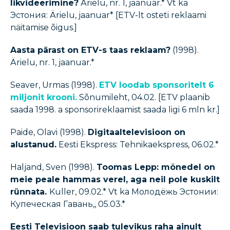
likvideerimine?
Ärielu, nr. 1, jaanuar.* Vt ka
Эстония: Ärielu, jaanuar* [ETV-lt osteti reklaami
näitamise õigus.]
Aasta pärast on ETV-s taas reklaam?
(1998).
Ärielu, nr. 1, jaanuar.*
Seaver, Urmas (1998).
ETV loodab sponsoritelt 6
miljonit krooni.
Sõnumileht, 04.02. [ETV plaanib
saada 1998. a sponsorireklaamist saada ligi 6 mln kr.]
Paide, Olavi (1998).
Digitaaltelevisioon on
alustanud.
Eesti Ekspress: Tehnikaekspress, 06.02.*
Haljand, Sven (1998).
Toomas Lepp: mõnedel on
meie peale hammas verel, aga neil pole kuskilt
rünnata.
Kuller, 09.02.* Vt ka Молодёжь Эстонии:
Купеческая Гавань,, 05.03.*
Eesti Televisioon saab tulevikus raha ainult