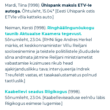
Mardi, Tiina (1998).
Ühispank maksis ETV-le
autoga.
Õhtuleht, 15.04.* [Eesti Ühispank ostis
ETVle võla katteks auto.]
Neiman, Kersti (1998).
Ringhäälingunõukogu
taunib Aktuaalse Kaamera tegevust
.
Sõnumileht, 23.04. [RHNi liige Andres Herkel
märkis, et keskkonnaminister Villu Reiljani
sooloesinemine ja teistele poliitilistele jõududele
sõna andmata jätmine Reiljani ministriametist
vabastamise küsimuses rikub head
ajakirjanduslikku tava; intervjueerija Indrek
Treufeldt vastas, et tasakaalustamatus polnud
taotluslik.]
Kaabellevi seadus Riigikogus
(1998).
Sõnumileht, 23.04. [Kaabelleviseaduse eelnõu läbis
Riigikogus esimese lugemise.]