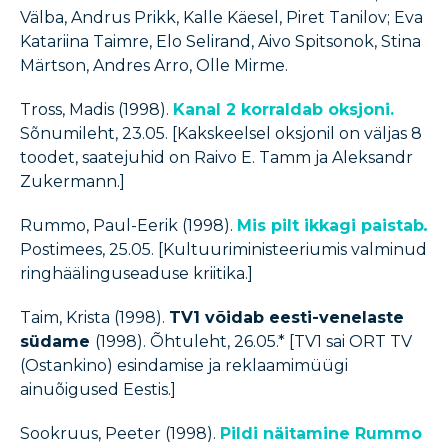
Välba, Andrus Prikk, Kalle Käesel, Piret Tanilov; Eva
Katariina Taimre, Elo Selirand, Aivo Spitsonok, Stina
Märtson, Andres Arro, Olle Mirme.
Tross, Madis (1998).
Kanal 2 korraldab oksjoni.
Sõnumileht, 23.05. [Kakskeelsel oksjonil on väljas 8
toodet, saatejuhid on Raivo E. Tamm ja Aleksandr
Zukermann.]
Rummo, Paul-Eerik (1998).
Mis pilt ikkagi paistab
.
Postimees, 25.05. [Kultuuriministeeriumis valminud
ringhäälinguseaduse kriitika.]
Taim, Krista (1998).
TV1 võidab eesti-venelaste
südame
(1998). Õhtuleht, 26.05.* [TV1 sai ORT TV
(Ostankino) esindamise ja reklaamimüügi
ainuõigused Eestis.]
Sookruus, Peeter (1998).
Pildi näitamine Rummo