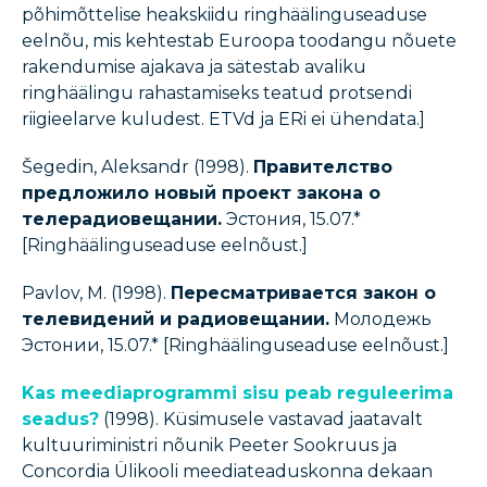
põhimõttelise heakskiidu ringhäälinguseaduse
eelnõu, mis kehtestab Euroopa toodangu nõuete
rakendumise ajakava ja sätestab avaliku
ringhäälingu rahastamiseks teatud protsendi
riigieelarve kuludest. ETVd ja ERi ei ühendata.]
Šegedin, Aleksandr (1998).
Правителство
предложило новый проект закона о
телерадиовещании.
Эстония, 15.07.*
[Ringhäälinguseaduse eelnõust.]
Pavlov, M. (1998).
П
ересматривается закон о
телевидений и радиовещании.
Молодежь
Эстонии, 15.07.* [Ringhäälinguseaduse eelnõust.]
Kas meediaprogrammi sisu peab reguleerima
seadus?
(1998). Küsimusele vastavad jaatavalt
kultuuriministri nõunik Peeter Sookruus ja
Concordia Ülikooli meediateaduskonna dekaan