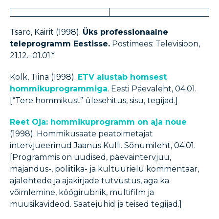
Tsäro, Kairit (1998).
Üks professionaalne
teleprogramm Eestisse.
Postimees: Televisioon,
21.12.–01.01.*
Kolk, Tiina (1998).
ETV alustab homsest
hommikuprogrammiga
. Eesti Päevaleht, 04.01.
[“Tere hommikust” ülesehitus, sisu, tegijad.]
Reet Oja: hommikuprogramm on aja nõue
(1998). Hommikusaate peatoimetajat
intervjueerinud Jaanus Kulli. Sõnumileht, 04.01.
[Programmis on uudised, päevaintervjuu,
majandus-, poliitika- ja kultuurielu kommentaar,
ajalehtede ja ajakirjade tutvustus, aga ka
võimlemine, köögirubriik, multifilm ja
muusikavideod. Saatejuhid ja teised tegijad.]