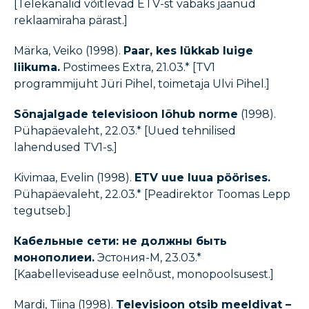
[Telekanalid võitlevad ETV-st vabaks jäänud
reklaamiraha pärast.]
Märka, Veiko (1998).
Paar, kes lükkab luige
liikuma.
Postimees Extra, 21.03.* [TV1
programmijuht Jüri Pihel, toimetaja Ulvi Pihel.]
Sõnajalgade televisioon lõhub norme
(1998).
Pühapäevaleht, 22.03.* [Uued tehnilised
lahendused TV1-s.]
Kivimaa, Evelin (1998).
ETV uue luua pöörises.
Pühapäevaleht, 22.03.* [Peadirektor Toomas Lepp
tegutseb.]
Кабельные сети: не должны быть
монополиеи.
Эстония-М, 23.03.*
[Kaabelleviseaduse eelnõust, monopoolsusest.]
Mardi, Tiina (1998).
Televisioon otsib meeldivat –