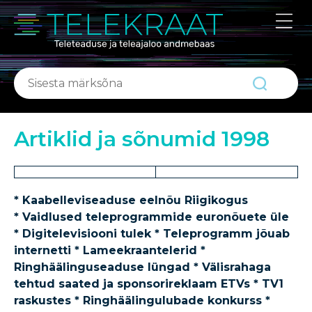
ABIKS
Portaalist
Kontakt
Artiklid ja sõnumid 1998
*
Kaabelleviseaduse eelnõu Riigikogus
*
Vaidlused teleprogrammide euronõuete üle
* Digitelevisiooni tulek * Teleprogramm jõuab
internetti * Lameekraantelerid *
Ringhäälinguseaduse lüngad * Välisrahaga
tehtud saated ja sponsorireklaam ETVs * TV1
raskustes * Ringhäälingulubade konkurss *