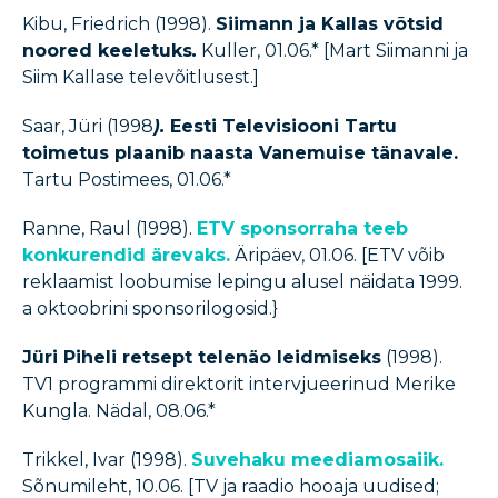
Kibu, Friedrich (1998).
Siimann ja Kallas võtsid
noored keeletuks
.
Kuller, 01.06.* [Mart Siimanni ja
Siim Kallase televõitlusest.]
Saar, Jüri (1998
).
Eesti Televisiooni Tartu
toimetus plaanib naasta Vanemuise tänavale.
Tartu Postimees, 01.06.*
Ranne, Raul (1998).
ETV sponsorraha teeb
konkurendid ärevaks.
Äripäev, 01.06. [ETV võib
reklaamist loobumise lepingu alusel näidata 1999.
a oktoobrini sponsorilogosid.}
Jüri Piheli retsept telenäo leidmiseks
(1998).
TV1 programmi direktorit intervjueerinud Merike
Kungla. Nädal, 08.06.*
Trikkel, Ivar (1998).
Suvehaku meediamosaiik.
Sõnumileht, 10.06. [TV ja raadio hooaja uudised;