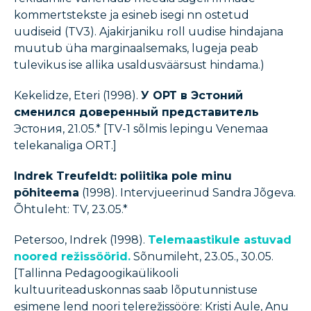
kommertstekste ja esineb isegi nn ostetud
uudiseid (TV3). Ajakirjaniku roll uudise hindajana
muutub üha marginaalsemaks, lugeja peab
tulevikus ise allika usaldusväärsust hindama.)
Kekelidze, Eteri (1998).
У ОРТ в Эстоний
сменился доверенный представитель
Эстония, 21.05.* [TV-1 sõlmis lepingu Venemaa
telekanaliga ORT.]
Indrek Treufeldt: poliitika pole minu
põhiteema
(1998). Intervjueerinud Sandra Jõgeva.
Õhtuleht: TV, 23.05.*
Petersoo, Indrek (1998).
Telemaastikule astuvad
noored režissöörid.
Sõnumileht, 23.05., 30.05.
[Tallinna Pedagoogikaülikooli
kultuuriteaduskonnas saab lõputunnistuse
esimene lend noori telerežissööre: Kristi Aule, Anu