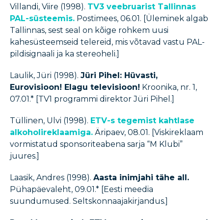
Villandi, Viire (1998).
TV3 veebruarist Tallinnas
PAL-süsteemis.
Postimees, 06.01. [Üleminek algab
Tallinnas, sest seal on kõige rohkem uusi
kahesüsteemseid telereid, mis võtavad vastu PAL-
pildisignaali ja ka stereoheli.]
Laulik, Jüri (1998).
Jüri Pihel: Hüvasti,
Eurovisioon! Elagu televisioon!
Kroonika, nr. 1,
07.01.* [TV1 programmi direktor Jüri Pihel.]
Tüllinen, Ulvi (1998).
ETV-s tegemist kahtlase
alkoholireklaamiga.
Äripaev, 08.01. [Viskireklaam
vormistatud sponsoriteabena sarja “M Klubi”
juures.]
Laasik, Andres (1998).
Aasta inimjahi tähe all.
Pühapäevaleht, 09.01.* [Eesti meedia
suundumused. Seltskonnaajakirjandus.]