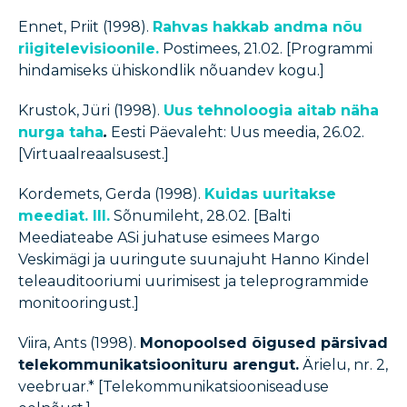
Ennet, Priit (1998).
Rahvas hakkab andma nõu
riigitelevisioonile.
Postimees, 21.02. [Programmi
hindamiseks ühiskondlik nõuandev kogu.]
Krustok, Jüri (1998).
Uus tehnoloogia aitab näha
nurga taha
.
Eesti Päevaleht: Uus meedia, 26.02.
[Virtuaalreaalsusest.]
Kordemets, Gerda (1998).
Kuidas uuritakse
meediat. III.
Sõnumileht, 28.02. [Balti
Meediateabe ASi juhatuse esimees Margo
Veskimägi ja uuringute suunajuht Hanno Kindel
teleauditooriumi uurimisest ja teleprogrammide
monitooringust.]
Viira, Ants (1998).
Monopoolsed õigused pärsivad
telekommunikatsioonituru arengut.
Ärielu, nr. 2,
veebruar.* [Telekommunikatsiooniseaduse