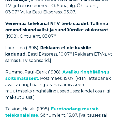
TV1 juhatuse esimees O. Sõnajalg. Õhtuleht,
03.07.* Vt ka Eesti Ekspress, 03.07.
Venemaa telekanal NTV teeb saadet Tallinna
omandiskandaalist ja sundüürnike olukorrast
(1998). Õhtuleht, 03.07.*
Larin, Lea (1998).
Reklaam ei ole kuskile
kadunud.
Eesti Ekspress, 10.07.* [Reklaam ETV-s, vt
samas ETV sponsorid.]
Rummo, Paul-Eerik (1998).
Avaliku ringhäälingu
sõltumatusest.
Postimees, 15.07. [RHNi ettepanek
avaliku ringhäälingu rahastamisskeemi
muutmiseks ringhäälinguseaduses: kindel osa riigi
maksutulust.]
Talving, Heikki (1998).
Eurotoodang murrab
telekanaleisse.
Sõnumileht, 15.07. [Valitsuses sai